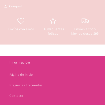
Compartir
Envíos con amor
+1000 clientes
Envíos a todo
felices
México desde $99
Información
Página de inicio
Preguntas Frecuentes
Contacto