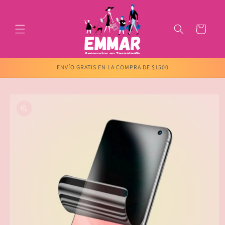
Ir
directamente
al contenido
Carrito
ENVÍO GRATIS EN LA COMPRA DE $1500
Ir
directamente
a la
información
del producto