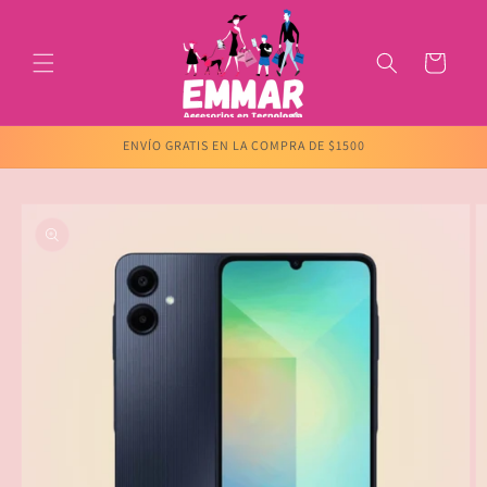
Ir
directamente
al contenido
Carrito
ENVÍO GRATIS EN LA COMPRA DE $1500
Ir
directamente
a la
información
del producto