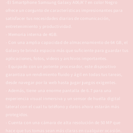
-El Smartphone Samsung Galaxy A06/A'7 en color Negro
Ram
Ram
ofrece un conjunto de características impresionantes para
Más
Más
satisfacer tus necesidades diarias de comunicación,
Funda
Funda
Y
Y
entretenimiento y productividad.
Mica
Mica
- Memoria interna de 4GB.
De
De
- Con una amplia capacidad de almacenamiento de 64 GB, el
Cristal
Cristal
Gratis
Gratis
Galaxy te brinda espacio más que suficiente para guardar tus
aplicaciones, fotos, videos y archivos importantes.
- Equipado con un potente procesador, este dispositivo
garantiza un rendimiento fluido y ágil en todas tus tareas,
desde navegar por la web hasta jugar juegos exigentes.
- Además, tiene una enorme pantalla de 6.7 para una
experiencia visual inmersiva y un sensor de huella digital
lateral con el cual tu teléfono y datos ahora estarán más
protegidos.
- Cuenta con una cámara de alta resolución de 50 MP que
hace que tus tomas sean más claras en cualquier ocasión.